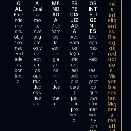
O
A
ME
ES
OS
má
AL
ND
PE
INT
s
Anal
AD
CIA
ELI
int
Ente
iza
A
LIZ
GE
elig
nde
mo
AD
NT
ent
mo
s,
Dise
A
ES
es.
s tu
inve
ñam
Rie
obje
stig
os
Acti
Entr
sg
tivo,
am
la
vam
ega
os
nec
os y
estr
os
mo
red
esid
det
ate
la(s)
s
uci
ade
ect
gia
unid
valo
do
s y
am
y el
ad(
r
s.
con
os
ca
es)
real:
Ma
text
opo
min
ade
pro
yor
o.
rtuni
o
cua
yect
bie
dad
idea
da(s
os
nes
es y
l
)
que
tar.
ries
par
par
tran
Mej
gos.
a ti.
a tu
sfor
ore
pro
man
s
yect
vida
res
o.
s y
ult
terri