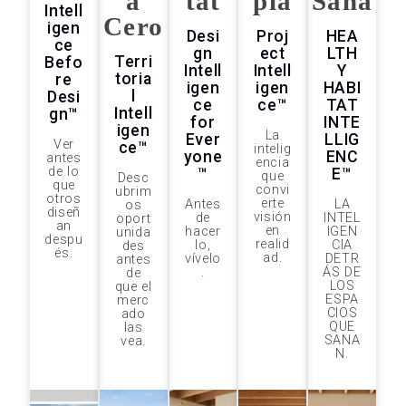
a
tat
pia
Sana
Intell
Cero
igen
Desi
Proj
HEA
ce
gn
ect
LTH
Terri
Befo
Intell
Intell
Y
toria
re
igen
igen
HABI
l
Desi
ce
ce™
TAT
Intell
gn™
for
INTE
igen
La
Ever
LLIG
Ver
ce™
intelig
yone
ENC
antes
encia
de lo
™
E™
que
Desc
que
convi
ubrim
otros
erte
Antes
LA
os
diseñ
visión
de
INTEL
oport
an
en
hacer
IGEN
unida
despu
realid
lo,
CIA
des
és.
ad.
vívelo
DETR
antes
.
ÁS DE
de
LOS
que el
ESPA
merc
CIOS
ado
QUE
las
SANA
vea.​
N.