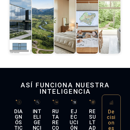
ASÍ FUNCIONA NUESTRA
INTELIGENCIA
DIA
INT
RU
EJ
RE
De
GN
ELI
TA
EC
SU
cisi
ÓS
GE
RE
UCI
LT
on
TIC
NCI
CO
ÓN
AD
es