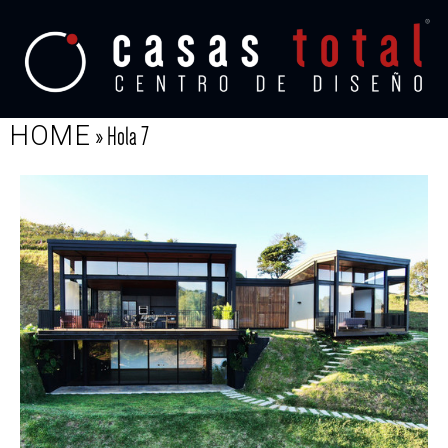
HOME
»
Hola 7