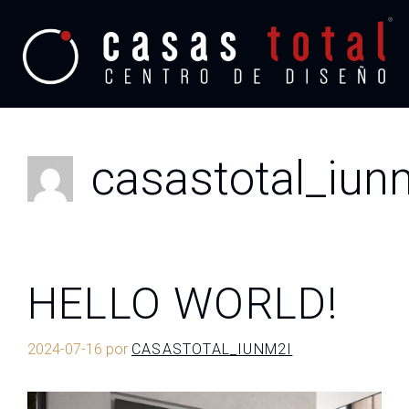
casastotal_iun
HELLO WORLD!
2024-07-16
por
CASASTOTAL_IUNM2I